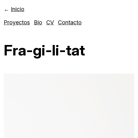
←
Inicio
Proyectos
Bio
CV
Contacto
Fra-gi-li-tat